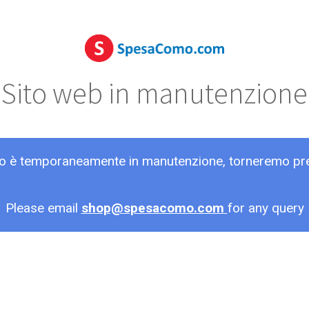
Sito web in manutenzione
ito è temporaneamente in manutenzione, torneremo pr
Please email
shop@spesacomo.com
for any query