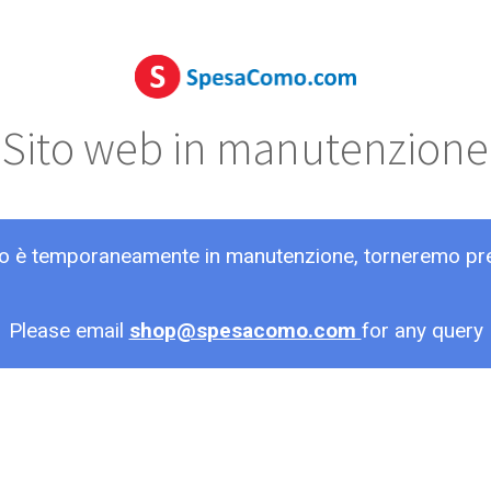
Sito web in manutenzione
ito è temporaneamente in manutenzione, torneremo pr
Please email
shop@spesacomo.com
for any query