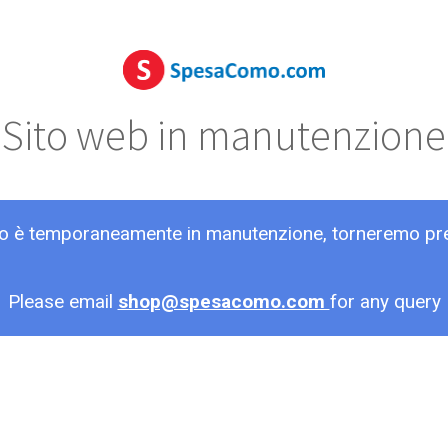
Sito web in manutenzione
ito è temporaneamente in manutenzione, torneremo pr
Please email
shop@spesacomo.com
for any query