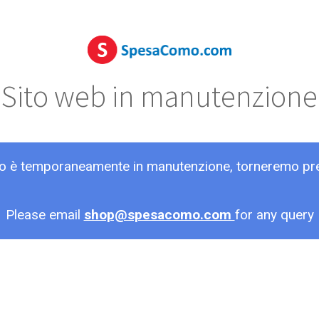
Sito web in manutenzione
ito è temporaneamente in manutenzione, torneremo pr
Please email
shop@spesacomo.com
for any query