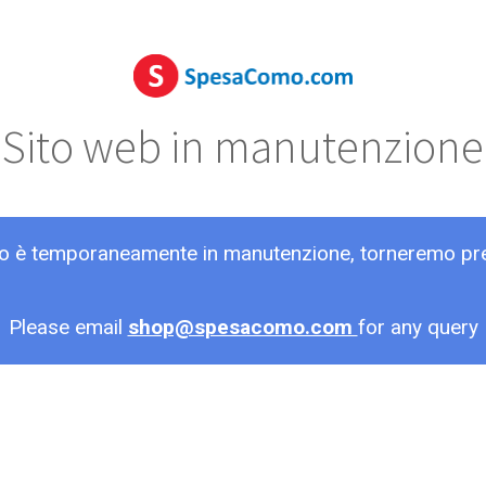
Sito web in manutenzione
ito è temporaneamente in manutenzione, torneremo pr
Please email
shop@spesacomo.com
for any query