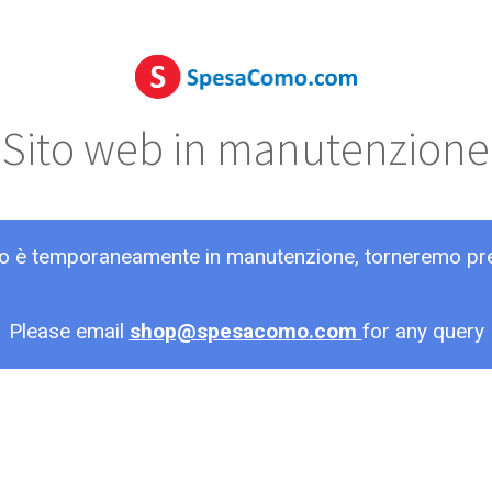
Sito web in manutenzione
ito è temporaneamente in manutenzione, torneremo pr
Please email
shop@spesacomo.com
for any query