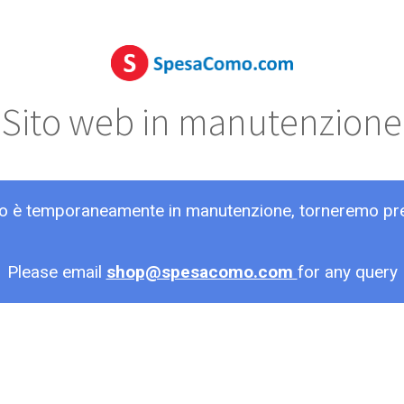
Sito web in manutenzione
ito è temporaneamente in manutenzione, torneremo pr
Please email
shop@spesacomo.com
for any query