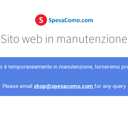
Sito web in manutenzione
ito è temporaneamente in manutenzione, torneremo pr
Please email
shop@spesacomo.com
for any query