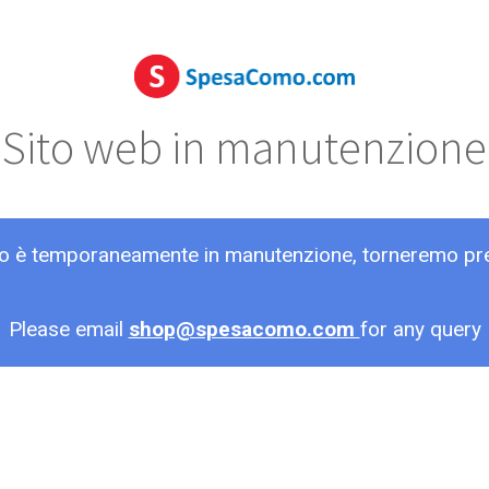
Sito web in manutenzione
ito è temporaneamente in manutenzione, torneremo pr
Please email
shop@spesacomo.com
for any query