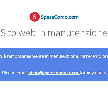
Sito web in manutenzione
ito è temporaneamente in manutenzione, torneremo pr
Please email
shop@spesacomo.com
for any query