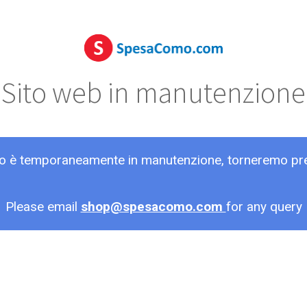
Sito web in manutenzione
ito è temporaneamente in manutenzione, torneremo pr
Please email
shop@spesacomo.com
for any query