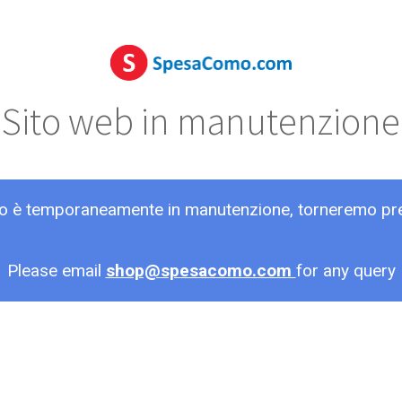
Sito web in manutenzione
ito è temporaneamente in manutenzione, torneremo pr
Please email
shop@spesacomo.com
for any query