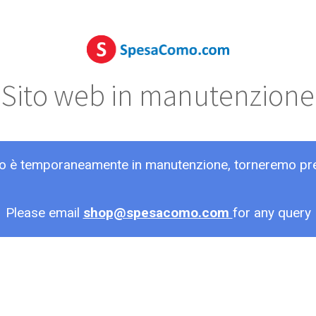
Sito web in manutenzione
ito è temporaneamente in manutenzione, torneremo pr
Please email
shop@spesacomo.com
for any query