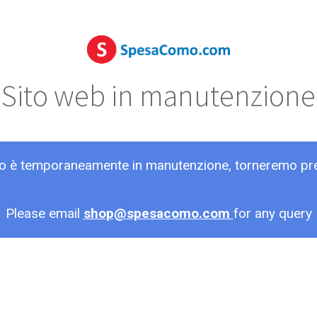
Sito web in manutenzione
ito è temporaneamente in manutenzione, torneremo pr
Please email
shop@spesacomo.com
for any query