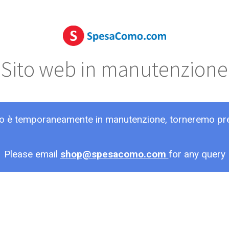
Sito web in manutenzione
ito è temporaneamente in manutenzione, torneremo pr
Please email
shop@spesacomo.com
for any query