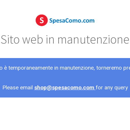
Sito web in manutenzione
ito è temporaneamente in manutenzione, torneremo pr
Please email
shop@spesacomo.com
for any query