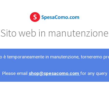
Sito web in manutenzione
ito è temporaneamente in manutenzione, torneremo pr
Please email
shop@spesacomo.com
for any query