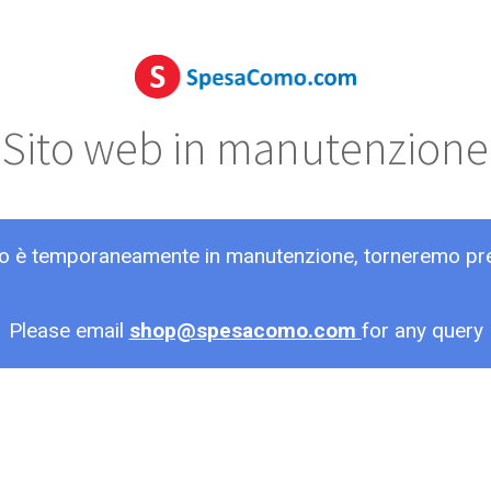
Sito web in manutenzione
ito è temporaneamente in manutenzione, torneremo pr
Please email
shop@spesacomo.com
for any query